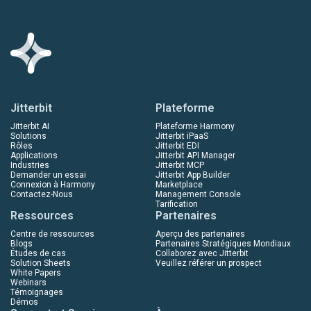
Jitterbit
Plateforme
Jitterbit AI
Plateforme Harmony
Solutions
Jitterbit iPaaS
Rôles
Jitterbit EDI
Applications
Jitterbit API Manager
Industries
Jitterbit MCP
Demander un essai
Jitterbit App Builder
Connexion à Harmony
Marketplace
Contactez-Nous
Management Console
Tarification
Ressources
Partenaires
Centre de ressources
Aperçu des partenaires
Blogs
Partenaires Stratégiques Mondiaux
Études de cas
Collaborez avec Jitterbit
Solution Sheets
Veuillez référer un prospect
White Papers
Webinars
Témoignages
Démos