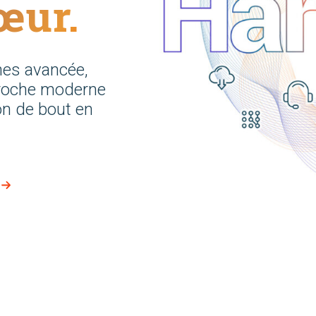
œur.
hes avancée,
proche moderne
ion de bout en