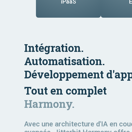
iPaaS
E
Information
Hu
Exp
Technology
Reso
Mana
Purchasing
Vente au
Fina
Auto
Workflow
détail
Ser
Solu
Intégration.
Automatisation.
Développement d'app
Tout en complet
Harmony.
Avec une architecture d'IA en co