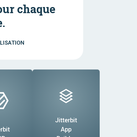
pour chaque
.
ILISATION
Jitterbit
rbit
App