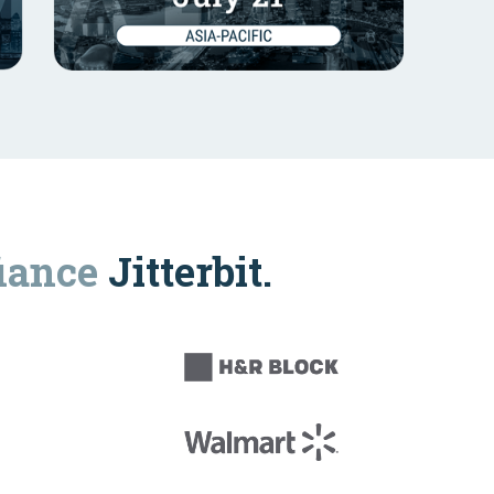
iance
Jitterbit.