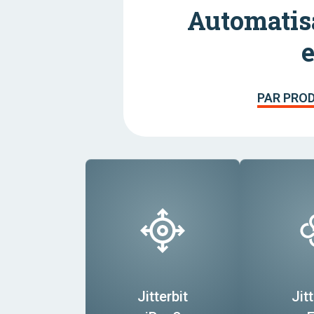
Automatisa
PAR PRO
Jitterbit
Jitt