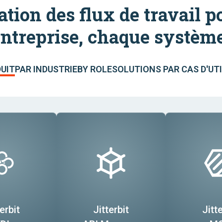
tion des flux de travail 
entreprise, chaque système
DUIT
PAR INDUSTRIE
BY ROLE
SOLUTIONS PAR CAS D'UT
erbit
Jitterbit
Jitte