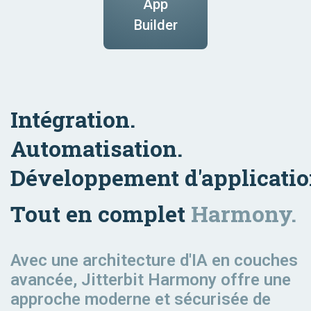
Industriel
App
Technology
Lead to
&
Order to
Builder
Fabrication
Order
Cash
Marketing
Intégration.
Automatisation.
Transportation
Order to
Développement d'applicati
& Logistics
Fulfillment
Tout en complet
Harmony.
Avec une architecture d'IA en couches
avancée, Jitterbit Harmony offre une
approche moderne et sécurisée de