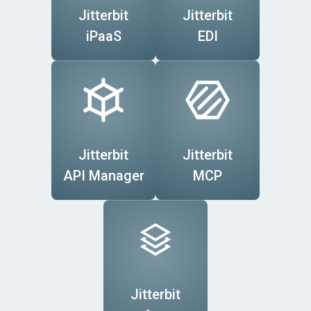
Jitterbit
Jitterbit
iPaaS
EDI
Information
Human
Vente au
Financial
Expense
Jitterbit
Jitterbit
Technology
Resources
détail
Management
Services
API Manager
MCP
Purchasing
Automation
Workflow
Solutions
Customer
Secteur
Jitterbit
Experience
Commerce