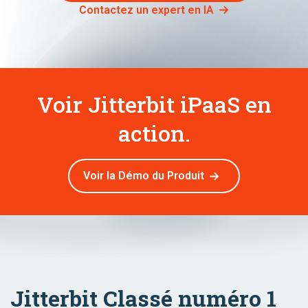
Contactez un expert en IA
Voir Jitterbit iPaaS en
action.
Voir la Démo du Produit
Jitterbit Classé numéro 1