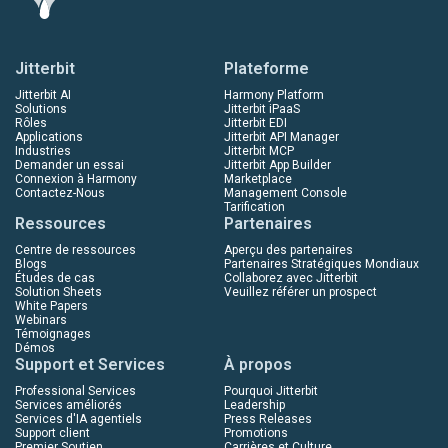
Jitterbit
Plateforme
Jitterbit AI
Harmony Platform
Solutions
Jitterbit iPaaS
Rôles
Jitterbit EDI
Applications
Jitterbit API Manager
Industries
Jitterbit MCP
Demander un essai
Jitterbit App Builder
Connexion à Harmony
Marketplace
Contactez-Nous
Management Console
Tarification
Ressources
Partenaires
Centre de ressources
Aperçu des partenaires
Blogs
Partenaires Stratégiques Mondiaux
Études de cas
Collaborez avec Jitterbit
Solution Sheets
Veuillez référer un prospect
White Papers
Webinars
Témoignages
Démos
Support et Services
À propos
Professional Services
Pourquoi Jitterbit
Services améliorés
Leadership
Services d'IA agentiels
Press Releases
Support client
Promotions
Premier Soutien
Carrières et Culture