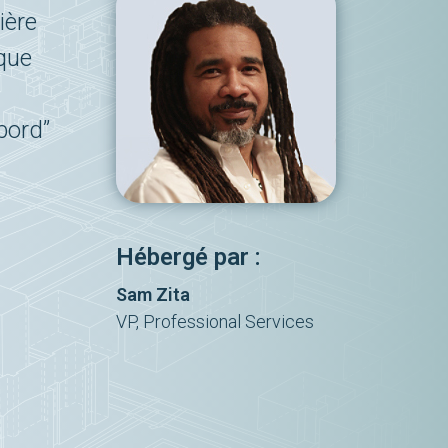
ière
ique
bord”
Hébergé par :
Sam Zita
VP, Professional Services