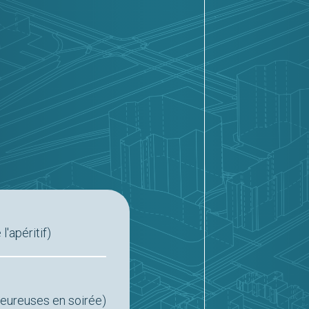
'apéritif)
eureuses en soirée)