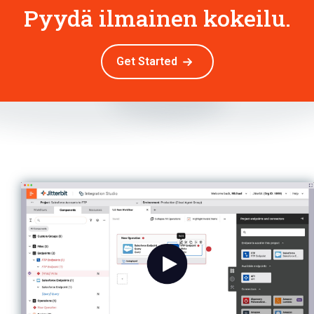
Pyydä ilmainen kokeilu.
Get Started