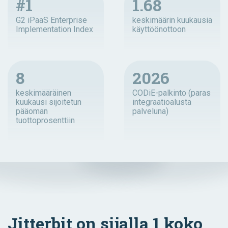
#1
1.68
G2 iPaaS Enterprise
keskimäärin kuukausia
Implementation Index
käyttöönottoon
8
2026
keskimääräinen
CODiE-palkinto (paras
kuukausi sijoitetun
integraatioalusta
pääoman
palveluna)
tuottoprosenttiin
Jitterbit on sijalla 1 koko