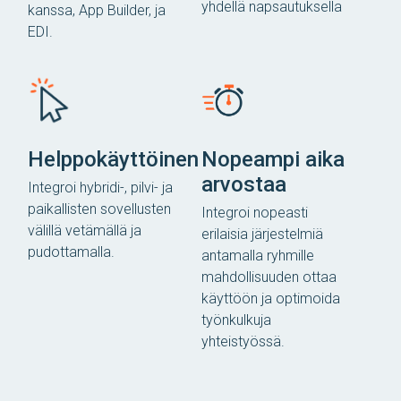
yhdellä napsautuksella
kanssa, App Builder, ja
EDI.
Helppokäyttöinen
Nopeampi aika
arvostaa
Integroi hybridi-, pilvi- ja
paikallisten sovellusten
Integroi nopeasti
välillä vetämällä ja
erilaisia ​​järjestelmiä
pudottamalla.
antamalla ryhmille
mahdollisuuden ottaa
käyttöön ja optimoida
työnkulkuja
yhteistyössä.