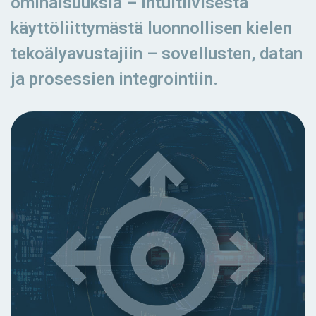
ominaisuuksia – intuitiivisesta
käyttöliittymästä luonnollisen kielen
tekoälyavustajiin – sovellusten, datan
ja prosessien integrointiin.