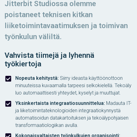
Jitterbit Studiossa olemme
poistaneet teknisen kitkan
liiketoimintavaatimuksen ja toimivan
työnkulun väliltä.
Vahvista tiimejä ja lyhennä
työkiertoja
Nopeuta kehitystä:
Siirry ideasta käyttöönottoon
minuuteissa kuvaamalla tarpeesi selkokielellä. Tekoäly
luo automaattisesti yhteydet, kyselyt ja muuttujat.
Yksinkertaista integraatiosuunnittelua:
Madauta IT-
ja liiketoimintateknologioiden integraatiokynnystä
automatisoidun datakartoituksen ja tekoälypohjaisen
transformaatiologiikan avulla.
Kokonaisvaltaisten työnkulkujen organisointi: