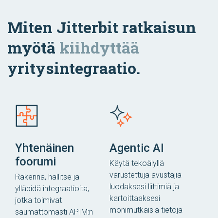
Miten Jitterbit ratkaisun
myötä
kiihdyttää
yritysintegraatio.
Yhtenäinen
Agentic AI
foorumi
Käytä tekoälyllä
varustettuja avustajia
Rakenna, hallitse ja
luodaksesi liittimiä ja
ylläpidä integraatioita,
kartoittaaksesi
jotka toimivat
monimutkaisia ​​tietoja
saumattomasti APIM:n