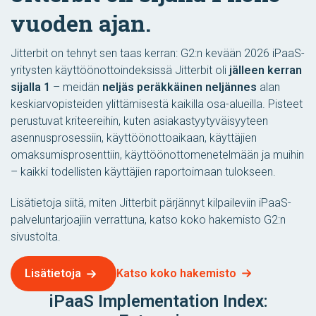
vuoden ajan.
Jitterbit on tehnyt sen taas kerran: G2:n kevään 2026 iPaaS-
yritysten käyttöönottoindeksissä Jitterbit oli
jälleen kerran
sijalla 1
– meidän
neljäs peräkkäinen neljännes
alan
keskiarvopisteiden ylittämisestä kaikilla osa-alueilla. Pisteet
perustuvat kriteereihin, kuten asiakastyytyväisyyteen
asennusprosessiin, käyttöönottoaikaan, käyttäjien
omaksumisprosenttiin, käyttöönottomenetelmään ja muihin
– kaikki todellisten käyttäjien raportoimaan tulokseen.
Lisätietoja siitä, miten Jitterbit pärjännyt kilpaileviin iPaaS-
palveluntarjoajiin verrattuna, katso koko hakemisto G2:n
sivustolta.
Katso koko hakemisto
Lisätietoja
iPaaS Implementation Index: