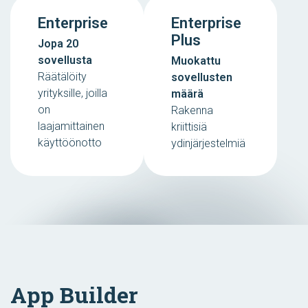
Enterprise
Enterprise
Plus
Jopa 20
sovellusta
Muokattu
Räätälöity
sovellusten
yrityksille, joilla
määrä
on
Rakenna
laajamittainen
kriittisiä
käyttöönotto
ydinjärjestelmiä
App Builder