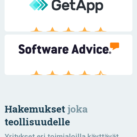
Hakemukset
joka
teollisuudelle
Yritykset eri toimialoilla käyttävät