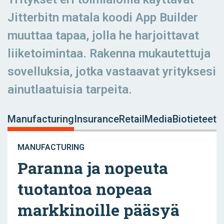
Jitterbitn matala koodi App Builder
muuttaa tapaa, jolla he harjoittavat
liiketoimintaa. Rakenna mukautettuja
sovelluksia, jotka vastaavat yrityksesi
ainutlaatuisia tarpeita.
Manufacturing
Insurance
Retail
Media
Biotieteet
MANUFACTURING
Paranna ja nopeuta
tuotantoa nopeaa
markkinoille pääsyä