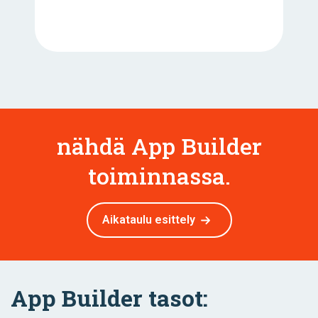
nähdä App Builder
toiminnassa.
Aikataulu esittely
App Builder tasot: