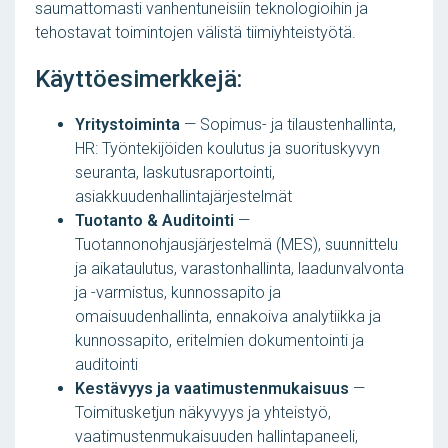
saumattomasti vanhentuneisiin teknologioihin ja
tehostavat toimintojen välistä tiimiyhteistyötä.
Käyttöesimerkkejä:
Yritystoiminta
— Sopimus- ja tilaustenhallinta,
HR: Työntekijöiden koulutus ja suorituskyvyn
seuranta, laskutusraportointi,
asiakkuudenhallintajärjestelmät
Tuotanto & Auditointi
—
Tuotannonohjausjärjestelmä (MES), suunnittelu
ja aikataulutus, varastonhallinta, laadunvalvonta
ja -varmistus, kunnossapito ja
omaisuudenhallinta, ennakoiva analytiikka ja
kunnossapito, eritelmien dokumentointi ja
auditointi
Kestävyys ja vaatimustenmukaisuus
—
Toimitusketjun näkyvyys ja yhteistyö,
vaatimustenmukaisuuden hallintapaneeli,