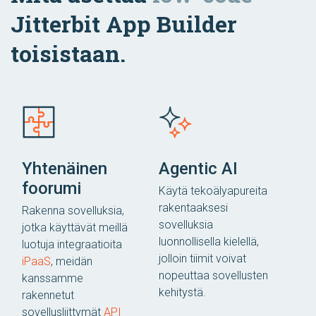
Jitterbit App Builder
toisistaan.
Yhtenäinen
Agentic AI
foorumi
Käytä tekoälyapureita
rakentaaksesi
Rakenna sovelluksia,
sovelluksia
jotka käyttävät meillä
luonnollisella kielellä,
luotuja integraatioita
jolloin tiimit voivat
iPaaS
, meidän
nopeuttaa sovellusten
kanssamme
kehitystä.
rakennetut
sovellusliittymät
API