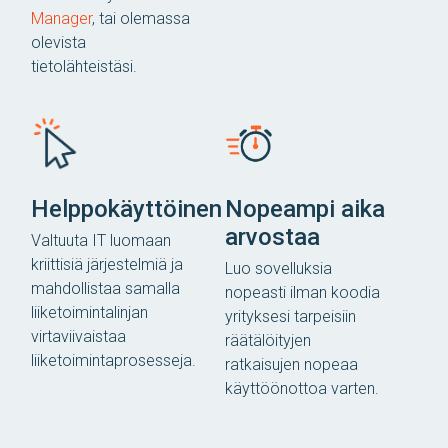
Manager
, tai olemassa
olevista
tietolähteistäsi.
Helppokäyttöinen
Nopeampi aika
arvostaa
Valtuuta IT luomaan
kriittisiä järjestelmiä ja
Luo sovelluksia
mahdollistaa samalla
nopeasti ilman koodia
liiketoimintalinjan
yrityksesi tarpeisiin
virtaviivaistaa
räätälöityjen
liiketoimintaprosesseja.
ratkaisujen nopeaa
käyttöönottoa varten.