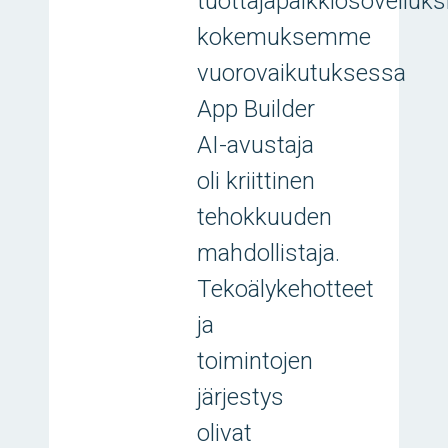
tuottajapalkkiosovelluk
kokemuksemme
vuorovaikutuksessa
App Builder
AI-avustaja
oli kriittinen
tehokkuuden
mahdollistaja.
Tekoälykehotteet
ja
toimintojen
järjestys
olivat