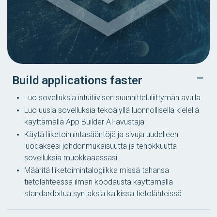
Build applications faster
Luo sovelluksia intuitiivisen suunnitteluliittymän avulla
Luo uusia sovelluksia tekoälyllä luonnollisella kielellä
käyttämällä App Builder AI-avustaja
Käytä liiketoimintasääntöjä ja sivuja uudelleen
luodaksesi johdonmukaisuutta ja tehokkuutta
sovelluksia muokkaaessasi
Määritä liiketoimintalogiikka missä tahansa
tietolähteessä ilman koodausta käyttämällä
standardoitua syntaksia kaikissa tietolähteissä