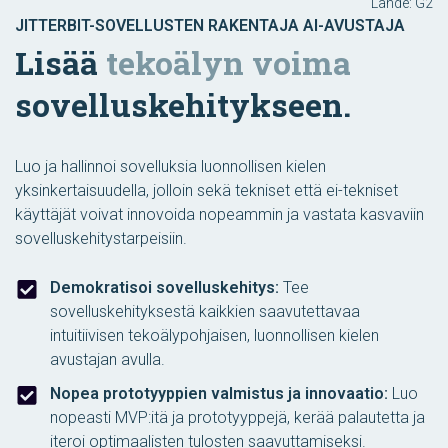
Lähde: G2
JITTERBIT-SOVELLUSTEN RAKENTAJA AI-AVUSTAJA
Lisää
tekoälyn voima
sovelluskehitykseen.
Luo ja hallinnoi sovelluksia luonnollisen kielen
yksinkertaisuudella, jolloin sekä tekniset että ei-tekniset
käyttäjät voivat innovoida nopeammin ja vastata kasvaviin
sovelluskehitystarpeisiin.
Demokratisoi sovelluskehitys:
Tee
sovelluskehityksestä kaikkien saavutettavaa
intuitiivisen tekoälypohjaisen, luonnollisen kielen
avustajan avulla.
Nopea prototyyppien valmistus ja innovaatio:
Luo
nopeasti MVP:itä ja prototyyppejä, kerää palautetta ja
iteroi optimaalisten tulosten saavuttamiseksi.