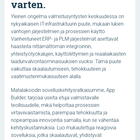
varten.
Yleinen ongelma valmistusyritysten keskuudessa on
nykyaikaisen IT-infrastruktuurin puute, mukaan lukien
vanhojen järjestelmien ja prosessien käyttö.
Vanhentuneet ERP- ja PLM-järjestelmät asettavat
haasteita riittämättömän integroinnin,
yhteistyötyökalujen, käyttöliittymien ja reaaliaikaisten
laadunvalvontaominaisuuksien vuoksi. Tämä puute
vaikuttaa skaalautumiseen, tehokkuuteen ja
vaatimustenmukaisuuteen alalla.
Matalakoodin sovelluskehitysratkaisumme, App
Builder, tarjoaa useita etuja valmistavalle
teollisuudelle, mikä helpottaa prosessien
virtaviivaistamista, parempaa tehokkuutta ja
nopeampaa innovointia samalla, kun se vähentää
kehityskustannuksia. Luo mukautettuja reagoivia
sovelluksia, jotka skaalautuvat, yhdistyvät