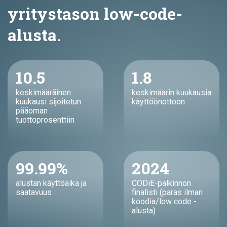
yritystason low-code-
alusta.
10.5
1.8
keskimääräinen
keskimäärin kuukausia
kuukausi sijoitetun
käyttöönottoon
pääoman
tuottoprosenttiin
99.99%
2024
alustan käyttöaika ja
CODiE-palkinnon
saatavuus
finalisti (paras ilman
koodia/low code -
alusta)