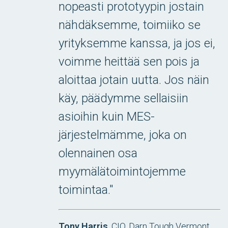
nopeasti prototyypin jostain
nähdäksemme, toimiiko se
yrityksemme kanssa, ja jos ei,
voimme heittää sen pois ja
aloittaa jotain uutta. Jos näin
käy, päädymme sellaisiin
asioihin kuin MES-
järjestelmämme, joka on
olennainen osa
myymälätoimintojemme
toimintaa."
Tony Harris
, CIO, Darn Tough Vermont