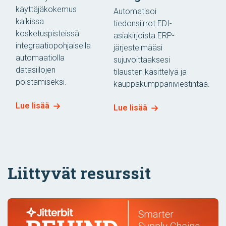
käyttäjäkokemus
Automatisoi
kaikissa
tiedonsiirrot EDI-
kosketuspisteissä
asiakirjoista ERP-
integraatiopohjaisella
järjestelmääsi
automaatiolla
sujuvoittaaksesi
datasiilojen
tilausten käsittelyä ja
poistamiseksi.
kauppakumppaniviestintää.
Lue lisää
Lue lisää
Liittyvät resurssit