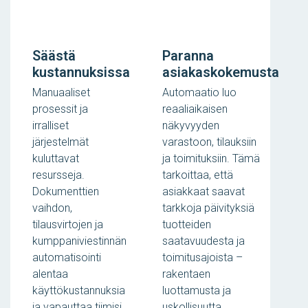
Säästä
Paranna
kustannuksissa
asiakaskokemusta
Manuaaliset
Automaatio luo
prosessit ja
reaaliaikaisen
irralliset
näkyvyyden
järjestelmät
varastoon, tilauksiin
kuluttavat
ja toimituksiin. Tämä
resursseja.
tarkoittaa, että
Dokumenttien
asiakkaat saavat
vaihdon,
tarkkoja päivityksiä
tilausvirtojen ja
tuotteiden
kumppaniviestinnän
saatavuudesta ja
automatisointi
toimitusajoista –
alentaa
rakentaen
käyttökustannuksia
luottamusta ja
ja vapauttaa tiimisi
uskollisuutta