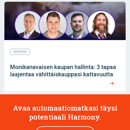
WEBINAR
Monikanavaisen kaupan hallinta: 3 tapaa
laajentaa vähittäiskauppasi kattavuutta
Avaa automaatiomatkasi täysi
potentiaali Harmony.