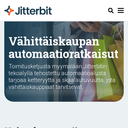
Haku
Vähittäiskaupan
automaatioratkaisut
Toimitusketjusta myymälään Jitterbitin
tekoälyllä tehostettu automaatioalusta
tarjoaa ketteryyttä ja skaalautuvuutta, jota
vähittäiskauppiaat tarvitsevat.