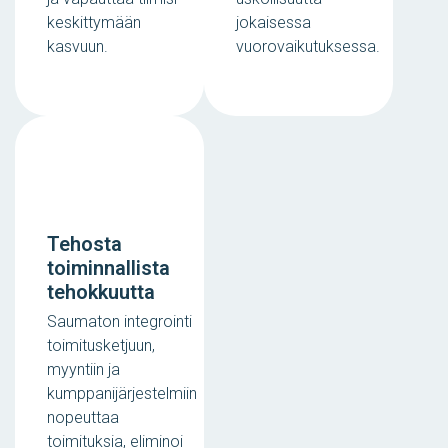
keskittymään
jokaisessa
kasvuun.
vuorovaikutuksessa.
Tehosta
toiminnallista
tehokkuutta
Saumaton integrointi
toimitusketjuun,
myyntiin ja
kumppanijärjestelmiin
nopeuttaa
toimituksia, eliminoi