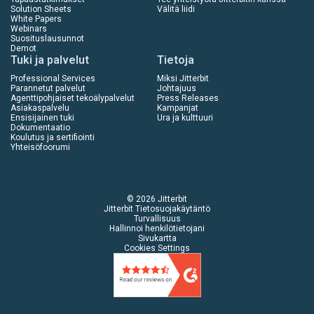
Solution Sheets
Välitä liidi
White Papers
Webinars
Suosituslausunnot
Demot
Tuki ja palvelut
Tietoja
Professional Services
Miksi Jitterbit
Parannetut palvelut
Johtajuus
Agenttipohjaiset tekoälypalvelut
Press Releases
Asiakaspalvelu
Kampanjat
Ensisijainen tuki
Ura ja kulttuuri
Dokumentaatio
Koulutus ja sertifiointi
Yhteisöfoorumi
© 2026 Jitterbit
Jitterbit Tietosuojakäytäntö
Turvallisuus
Hallinnoi henkilötietojani
Sivukartta
Cookies Settings