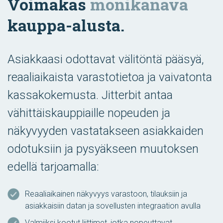
Voimakas
monikanava
kauppa-alusta.
Asiakkaasi odottavat välitöntä pääsyä,
reaaliaikaista varastotietoa ja vaivatonta
kassakokemusta. Jitterbit antaa
vähittäiskauppiaille nopeuden ja
näkyvyyden vastatakseen asiakkaiden
odotuksiin ja pysyäkseen muutoksen
edellä tarjoamalla:
Reaaliaikainen näkyvyys varastoon, tilauksiin ja
asiakkaisiin datan ja sovellusten integraation avulla
Valmiiksi kootut liittimet, jotka nopeuttavat