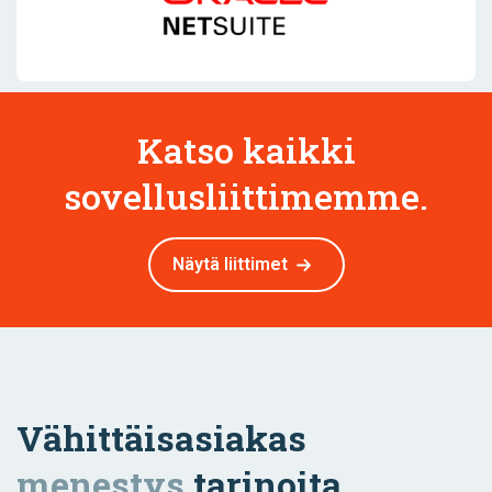
Katso kaikki
sovellusliittimemme.
Näytä liittimet
Vähittäisasiakas
menestys
tarinoita.