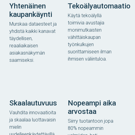
Yhtenäinen
Tekoälyautomaatio
kaupankäynti
Käytä tekoälyllä
toimivia avustajia
Murskaa dataesteet ja
monimutkaisten
yhdistä kaikki kanavat
vähittäiskaupan
täydellisen,
työnkulkujen
reaaliaikaisen
suorittamiseen ilman
asiakasnäkymän
ihmisen väliintuloa.
saamiseksi.
Skaalautuvuus
Nopeampi aika
arvostaa
Vauhdita innovaatioita
ja skaalaa luottavaisin
Siirry tuotantoon jopa
mielin
80% nopeammin
uudelleenkäytettävillä