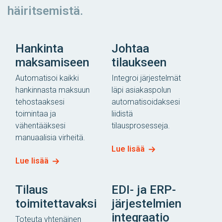
häiritsemistä.
Hankinta
Johtaa
maksamiseen
tilaukseen
Automatisoi kaikki
Integroi järjestelmät
hankinnasta maksuun
läpi asiakaspolun
tehostaaksesi
automatisoidaksesi
toimintaa ja
liidistä
vähentääksesi
tilausprosesseja.
manuaalisia virheitä.
Lue lisää
Lue lisää
Tilaus
EDI- ja ERP-
toimitettavaksi
järjestelmien
integraatio
Toteuta yhtenäinen