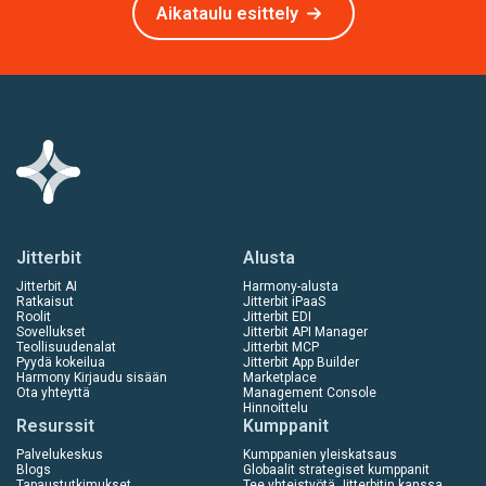
Aikataulu esittely
Jitterbit
Alusta
Jitterbit AI
Harmony-alusta
Ratkaisut
Jitterbit iPaaS
Roolit
Jitterbit EDI
Sovellukset
Jitterbit API Manager
Teollisuudenalat
Jitterbit MCP
Pyydä kokeilua
Jitterbit App Builder
Harmony Kirjaudu sisään
Marketplace
Ota yhteyttä
Management Console
Hinnoittelu
Resurssit
Kumppanit
Palvelukeskus
Kumppanien yleiskatsaus
Blogs
Globaalit strategiset kumppanit
Tapaustutkimukset
Tee yhteistyötä Jitterbitin kanssa