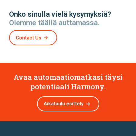
Onko sinulla vielä kysymyksiä?
Olemme täällä auttamassa.
Contact Us
Avaa automaatiomatkasi täysi
potentiaali Harmony.
Aikataulu esittely