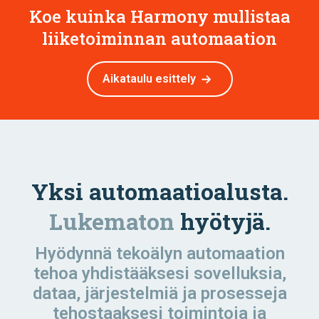
Koe kuinka Harmony mullistaa
liiketoiminnan automaation
Aikataulu esittely
Yksi automaatioalusta.
Lukematon
hyötyjä.
Hyödynnä tekoälyn automaation
tehoa yhdistääksesi sovelluksia,
dataa, järjestelmiä ja prosesseja
tehostaaksesi toimintoja ja