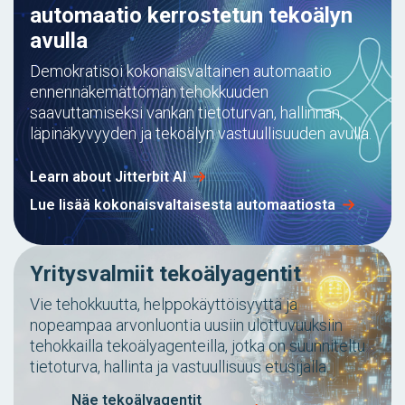
automaatio kerrostetun tekoälyn
avulla
Demokratisoi kokonaisvaltainen automaatio
ennennäkemättömän tehokkuuden
saavuttamiseksi vankan tietoturvan, hallinnan,
läpinäkyvyyden ja tekoälyn vastuullisuuden avulla.
Learn about Jitterbit AI
Lue lisää kokonaisvaltaisesta automaatiosta
Yritysvalmiit tekoälyagentit
Vie tehokkuutta, helppokäyttöisyyttä ja
nopeampaa arvonluontia uusiin ulottuvuuksiin
tehokkailla tekoälyagenteilla, jotka on suunniteltu
tietoturva, hallinta ja vastuullisuus etusijalla.
Näe tekoälyagentit