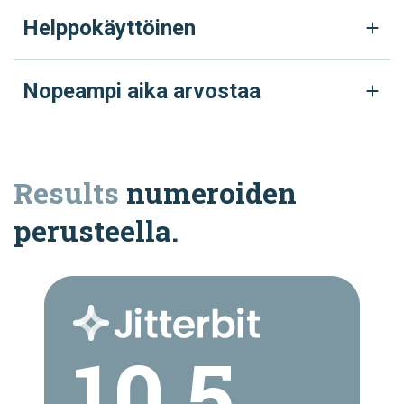
Helppokäyttöinen
Nopeampi aika arvostaa
Results
numeroiden
perusteella.
10.5