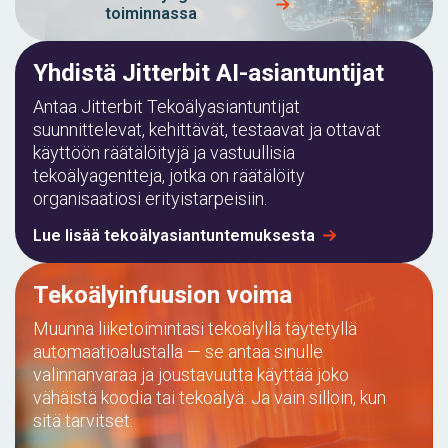
toiminnassa
Yhdistä Jitterbit AI-asiantuntijat
Antaa Jitterbit Tekoälyasiantuntijat
suunnittelevat, kehittävät, testaavat ja ottavat
käyttöön räätälöityjä ja vastuullisia
tekoälyagentteja, jotka on räätälöity
organisaatiosi erityistarpeisiin.
Lue lisää tekoälyasiantuntemuksesta
Tekoälyinfuusion voima
Muunna liiketoimintasi tekoälyllä täytetyllä
automaatioalustalla — se antaa sinulle
valinnanvaraa ja joustavuutta käyttää joko
vähäistä koodia tai tekoälyä. Ja vain silloin, kun
sitä tarvitset.