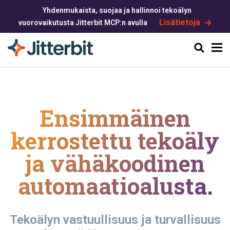
Yhdenmukaista, suojaa ja hallinnoi tekoälyn
Lisätietoja
vuorovaikutusta Jitterbit MCP:n avulla
Haku
Ensimmäinen
kerrostettu tekoäly
ja
vähäkoodinen
automaatioalusta.
Tekoälyn vastuullisuus ja turvallisuus