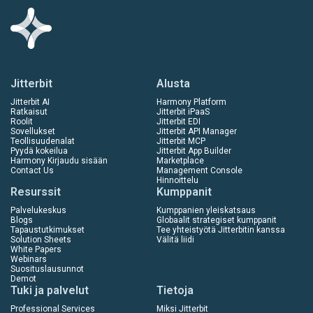
Jitterbit
Alusta
Jitterbit AI
Harmony Platform
Ratkaisut
Jitterbit iPaaS
Roolit
Jitterbit EDI
Sovellukset
Jitterbit API Manager
Teollisuudenalat
Jitterbit MCP
Pyydä kokeilua
Jitterbit App Builder
Harmony Kirjaudu sisään
Marketplace
Contact Us
Management Console
Hinnoittelu
Resurssit
Kumppanit
Palvelukeskus
Kumppanien yleiskatsaus
Blogs
Globaalit strategiset kumppanit
Tapaustutkimukset
Tee yhteistyötä Jitterbitin kanssa
Solution Sheets
Välitä liidi
White Papers
Webinars
Suosituslausunnot
Demot
Tuki ja palvelut
Tietoja
Professional Services
Miksi Jitterbit