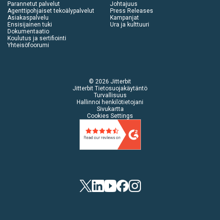
Parannetut palvelut
Johtajuus
Agenttipohjaiset tekoälypalvelut
Press Releases
Asiakaspalvelu
Kampanjat
Ensisijainen tuki
Ura ja kulttuuri
Dokumentaatio
Koulutus ja sertifiointi
Yhteisöfoorumi
© 2026 Jitterbit
Jitterbit Tietosuojakäytäntö
Turvallisuus
Hallinnoi henkilötietojani
Sivukartta
Cookies Settings
Twitter
LinkedIn
YouTube
Facebook
Instagram