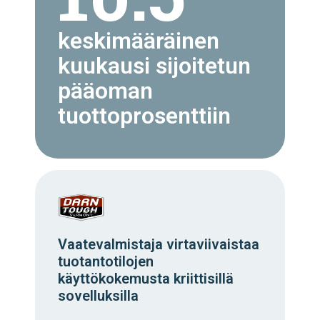
keskimääräinen
kuukausi sijoitetun
pääoman
tuottoprosenttiin
Vaatevalmistaja virtaviivaistaa
tuotantotilojen
käyttökokemusta kriittisillä
sovelluksilla