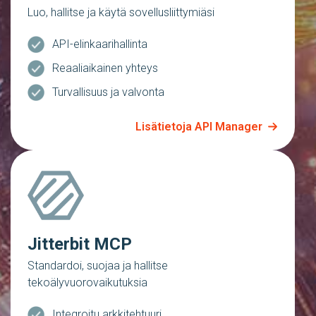
Luo, hallitse ja käytä sovellusliittymiäsi
API-elinkaarihallinta
Reaaliaikainen yhteys
Turvallisuus ja valvonta
Lisätietoja API Manager
Jitterbit MCP
Standardoi, suojaa ja hallitse
tekoälyvuorovaikutuksia
Integroitu arkkitehtuuri