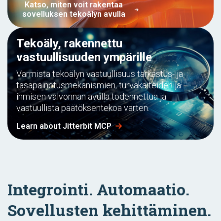
Katso, miten voit rakentaa
sovelluksen tekoälyn avulla
Tekoäly, rakennettu
vastuullisuuden ympärille
Varmista tekoälyn vastuullisuus tarkastus- ja
tasapainotusmekanismien, turvakaiteiden ja
ihmisen valvonnan avulla todennettua ja
vastuullista päätöksentekoa varten.
Learn about Jitterbit MCP
Integrointi. Automaatio.
Sovellusten kehittäminen.