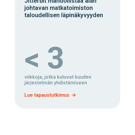
Jitterbit mahdollistaa alan
johtavan matkatoimiston
taloudellisen läpinäkyvyyden
< 3
viikkoja, jotka kuluvat kuuden
järjestelmän yhdistämiseen
Lue tapaustutkimus