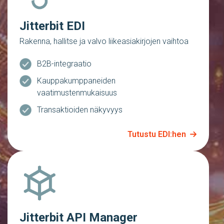
Jitterbit EDI
Rakenna, hallitse ja valvo liikeasiakirjojen vaihtoa
B2B-integraatio
Kauppakumppaneiden
vaatimustenmukaisuus
Transaktioiden näkyvyys
Tutustu EDI:hen
Jitterbit API Manager