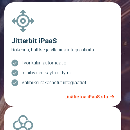
Jitterbit iPaaS
Rakenna, hallitse ja ylläpidä integraatioita
Työnkulun automaatio
Intuitiivinen käyttöliittymä
Valmiiksi rakennetut integraatiot
Lisätietoa iPaaS:sta