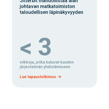
Jitterbit mahdollistaa alan
johtavan matkatoimiston
taloudellisen läpinäkyvyyden
< 3
viikkoja, jotka kuluvat kuuden
järjestelmän yhdistämiseen
Lue tapaustutkimus