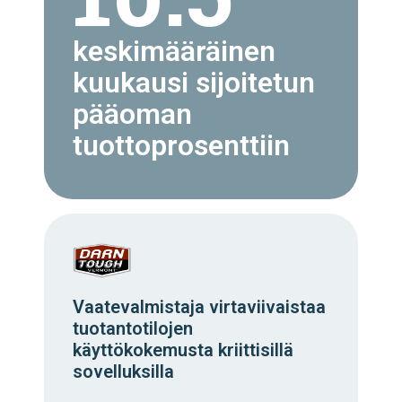
keskimääräinen
kuukausi sijoitetun
pääoman
tuottoprosenttiin
Vaatevalmistaja virtaviivaistaa
tuotantotilojen
käyttökokemusta kriittisillä
sovelluksilla