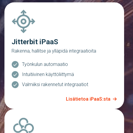
Jitterbit iPaaS
Rakenna, hallitse ja ylläpidä integraatioita
Työnkulun automaatio
Intuitiivinen käyttöliittymä
Valmiiksi rakennetut integraatiot
Lisätietoa iPaaS:sta