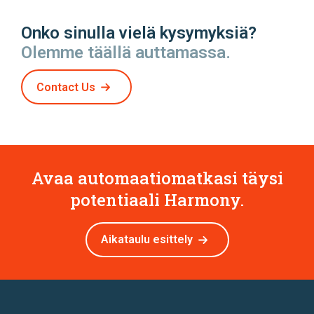
Onko sinulla vielä kysymyksiä?
Olemme täällä auttamassa.
Contact Us
Avaa automaatiomatkasi täysi
potentiaali Harmony.
Aikataulu esittely