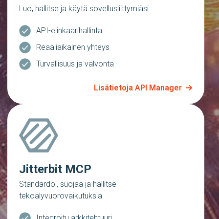
Luo, hallitse ja käytä sovellusliittymiäsi
API-elinkaarihallinta
Reaaliaikainen yhteys
Turvallisuus ja valvonta
Lisätietoja API Manager
Jitterbit MCP
Standardoi, suojaa ja hallitse
tekoälyvuorovaikutuksia
Integroitu arkkitehtuuri