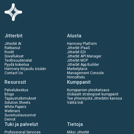
Jitterbit
Alusta
Jitterbit AI
Harmony Platform
Ratkaisut
Jitterbit iPaaS
Roolit
Jitterbit EDI
Sovellukset
Jitterbit API Manager
Teollisuudenalat
Jitterbit MCP
Pyydä kokeilua
Jitterbit App Builder
Harmony Kirjaudu sisään
Marketplace
Contact Us
Management Console
Hinnoittelu
Resurssit
Kumppanit
Palvelukeskus
Kumppanien yleiskatsaus
Blogs
Globaalit strategiset kumppanit
Tapaustutkimukset
Tee yhteistyötä Jitterbitin kanssa
Solution Sheets
Välitä liidi
White Papers
Webinars
Suosituslausunnot
Demot
Tuki ja palvelut
Tietoja
Professional Services
Miksi Jitterbit