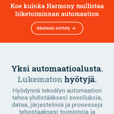
Koe kuinka Harmony mullistaa
liiketoiminnan automaation
Aikataulu esittely
Yksi automaatioalusta.
Lukematon
hyötyjä.
Hyödynnä tekoälyn automaation
tehoa yhdistääksesi sovelluksia,
dataa, järjestelmiä ja prosesseja
tehostaaksesi toimintoja ja