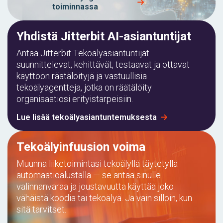
toiminnassa
Yhdistä Jitterbit AI-asiantuntijat
Antaa Jitterbit Tekoälyasiantuntijat
suunnittelevat, kehittävät, testaavat ja ottavat
käyttöön räätälöityjä ja vastuullisia
tekoälyagentteja, jotka on räätälöity
organisaatiosi erityistarpeisiin.
Lue lisää tekoälyasiantuntemuksesta
Tekoälyinfuusion voima
Muunna liiketoimintasi tekoälyllä täytetyllä
automaatioalustalla — se antaa sinulle
valinnanvaraa ja joustavuutta käyttää joko
vähäistä koodia tai tekoälyä. Ja vain silloin, kun
sitä tarvitset.