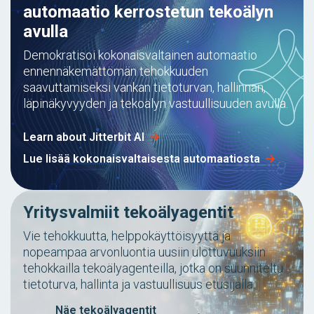
automaatio kerrostetun tekoälyn
avulla
Demokratisoi kokonaisvaltainen automaatio
ennennäkemättömän tehokkuuden
saavuttamiseksi vankan tietoturvan, hallinnan,
läpinäkyvyyden ja tekoälyn vastuullisuuden avulla.
Learn about Jitterbit AI
Lue lisää kokonaisvaltaisesta automaatiosta
Yritysvalmiit tekoälyagentit
Vie tehokkuutta, helppokäyttöisyyttä ja
nopeampaa arvonluontia uusiin ulottuvuuksiin
tehokkailla tekoälyagenteilla, jotka on suunniteltu
tietoturva, hallinta ja vastuullisuus etusijalla.
Näe tekoälyagentit