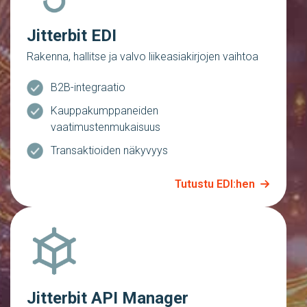
Jitterbit EDI
Rakenna, hallitse ja valvo liikeasiakirjojen vaihtoa
B2B-integraatio
Kauppakumppaneiden
vaatimustenmukaisuus
Transaktioiden näkyvyys
Tutustu EDI:hen
Jitterbit API Manager