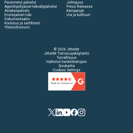
Parannetut palvelut
Johtajuus
Agenttipohjaiset tekoälypalvelut
Press Releases
Asiakaspalvelu
Kampanjat
Ensisijainen tuki
Ura ja kulttuuri
Dokumentaatio
Koulutus ja sertifiointi
Yhteisöfoorumi
© 2026 Jitterbit
Jitterbit Tietosuojakäytäntö
Turvallisuus
Hallinnoi henkilötietojani
Sivukartta
Cookies Settings
Twitter
LinkedIn
YouTube
Facebook
Instagram