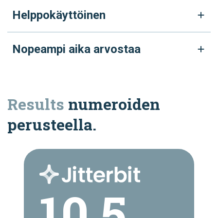
Helppokäyttöinen
Nopeampi aika arvostaa
Results
numeroiden
perusteella.
10.5