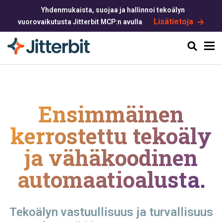
Yhdenmukaista, suojaa ja hallinnoi tekoälyn
Lisätietoja
vuorovaikutusta Jitterbit MCP:n avulla
Haku
Ensimmäinen
kerrostettu tekoäly
ja
vähäkoodinen
automaatioalusta.
Tekoälyn vastuullisuus ja turvallisuus