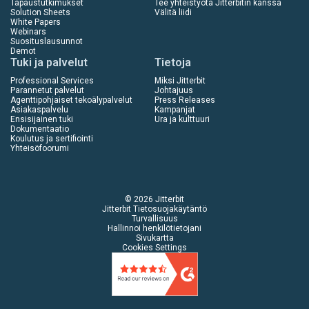
Tapaustutkimukset
Tee yhteistyötä Jitterbitin kanssa
Solution Sheets
Välitä liidi
White Papers
Webinars
Suosituslausunnot
Demot
Tuki ja palvelut
Tietoja
Professional Services
Miksi Jitterbit
Parannetut palvelut
Johtajuus
Agenttipohjaiset tekoälypalvelut
Press Releases
Asiakaspalvelu
Kampanjat
Ensisijainen tuki
Ura ja kulttuuri
Dokumentaatio
Koulutus ja sertifiointi
Yhteisöfoorumi
© 2026 Jitterbit
Jitterbit Tietosuojakäytäntö
Turvallisuus
Hallinnoi henkilötietojani
Sivukartta
Cookies Settings