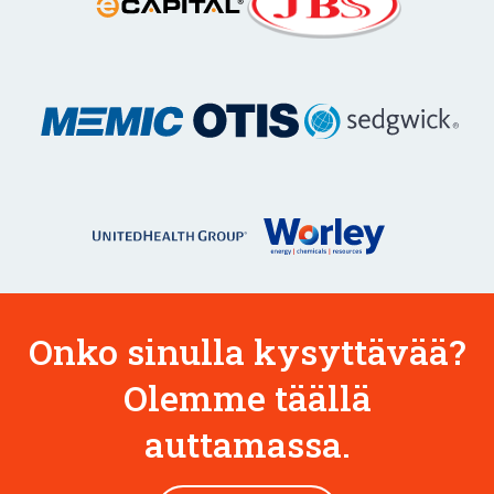
Onko sinulla kysyttävää?
Olemme täällä
auttamassa.