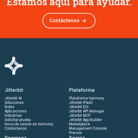
Estamos aquí para ayudar.
Contáctenos
Jitterbit
Plataforma
Jitterbit AI
Plataforma Harmony
Soluciones
Jitterbit iPaaS
Roles
Jitterbit EDI
Aplicaciones
Jitterbit API Manager
Industrias
Jitterbit MCP
Solicitar prueba
Jitterbit App Builder
Inicio de sesión en Harmony
Marketplace
Contáctenos
Management Console
Precios
Recursos
Socios