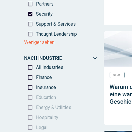
Partners
Security
Support & Services
Thought Leadership
Weniger sehen
NACH INDUSTRIE
All Industries
BLOG
Finance
Warum d
Insurance
eine wa
Education
Geschich
Energy & Utilities
Hospitality
Legal