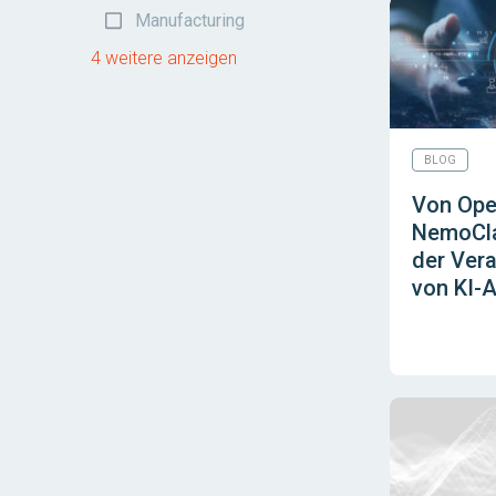
Manufacturing
4 weitere anzeigen
BLOG
Von Ope
NemoCla
der Vera
von KI-