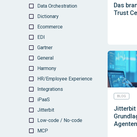
Das bran
Data Orchestration
Trust Ce
Dictionary
Ecommerce
EDI
Gartner
General
Harmony
HR/Employee Experience
Integrations
BLOG
iPaaS
Jitterbi
Jitterbit
Grundlag
Low-code / No-code
Agenten
MCP