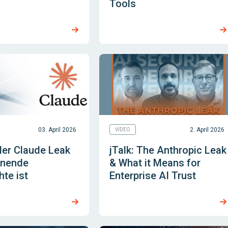
Tools
03. April 2026
2. April 2026
VIDEO
er Claude Leak
jTalk: The Anthropic Leak
rnende
& What it Means for
te ist
Enterprise AI Trust