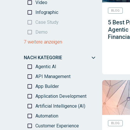
Video
BLOG
Infographic
5 Best P
Case Study
Agentic
Demo
Financia
7 weitere anzeigen
NACH KATEGORIE
Agentic AI
API Management
App Builder
Application Development
Artificial Intelligence (AI)
Automation
BLOG
Customer Experience