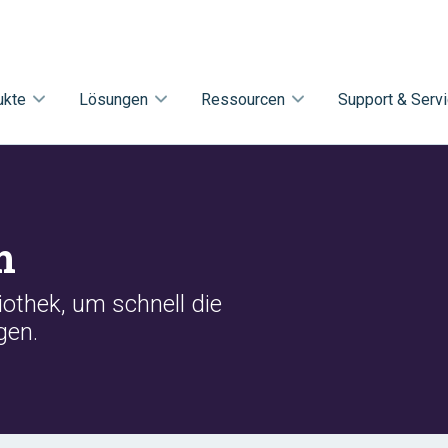
ukte
Lösungen
Ressourcen
Support & Serv
m
othek, um schnell die
gen.