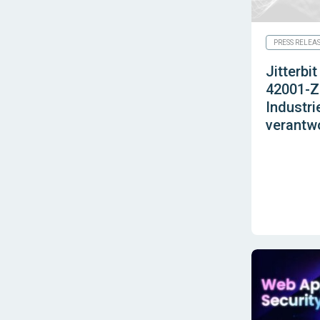
PRESS RELEA
Jitterbi
42001-Ze
Industri
verantwo