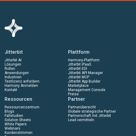
Jitterbit
Plattform
Jitterbit AI
Harmony-Plattform
Lösungen
Jitterbit iPaaS
Rollen
Jitterbit EDI
Anwendungen
Jitterbit API Manager
Industrien
Jitterbit MCP
Testlizenz anfordern
Jitterbit App Builder
Harmony Anmelden
Marketplace
Kontakt
Management Console
Preise
Ressourcen
Partner
Ressourcenzentrum
Partnerübersicht
Blogs
Globale strategische Partner
Fallstudien
Partnerschaft mit Jitterbit
Solution Sheets
Lead vermitteln
White Papers
Webinars
Kundenstimmen