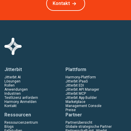
Kontakt
Jitterbit
Plattform
Jitterbit AI
Harmony-Plattform
Lösungen
Jitterbit iPaaS
Rollen
Jitterbit EDI
Anwendungen
Jitterbit API Manager
Industrien
Jitterbit MCP
Testlizenz anfordern
Jitterbit App Builder
Harmony Anmelden
Marketplace
Kontakt
Management Console
Preise
Ressourcen
Partner
Ressourcenzentrum
Partnerübersicht
Blogs
Globale strategische Partner
Fallstudien
Partnerschaft mit Jitterbit