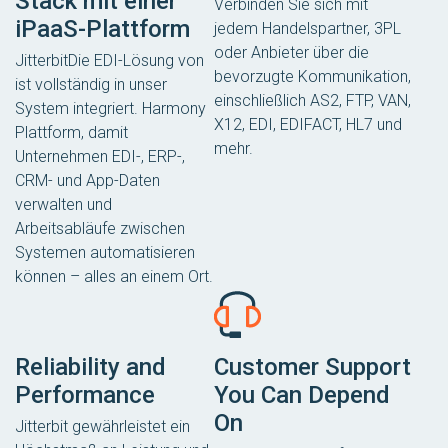
Stack mit einer
Verbinden Sie sich mit
iPaaS-Plattform
jedem Handelspartner, 3PL
oder Anbieter über die
JitterbitDie EDI-Lösung von
bevorzugte Kommunikation,
ist vollständig in unser
einschließlich AS2, FTP, VAN,
System integriert. Harmony
X12, EDI, EDIFACT, HL7 und
Plattform, damit
mehr.
Unternehmen EDI-, ERP-,
CRM- und App-Daten
verwalten und
Arbeitsabläufe zwischen
Systemen automatisieren
können – alles an einem Ort.
Reliability and
Customer Support
Performance
You Can Depend
On
Jitterbit gewährleistet ein