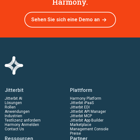
Harmony.
Sehen Sie sich eine Demo an
Jitterbit
Plattform
Jitterbit AI
Harmony Platform
Lösungen
Jitterbit iPaaS
Rollen
Jitterbit EDI
Anwendungen
Jitterbit API Manager
Industrien
Jitterbit MCP
Testlizenz anfordern
Jitterbit App Builder
Harmony Anmelden
Marketplace
Contact Us
Management Console
Preise
Ressourcen
Partner