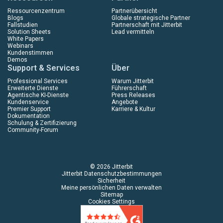
Ressourcenzentrum
Partnerübersicht
Blogs
Globale strategische Partner
Fallstudien
Partnerschaft mit Jitterbit
Solution Sheets
Lead vermitteln
White Papers
Webinars
Kundenstimmen
Demos
Support & Services
Über
Professional Services
Warum Jitterbit
Erweiterte Dienste
Führerschaft
Agentische KI-Dienste
Press Releases
Kundenservice
Angebote
Premier Support
Karriere & Kultur
Dokumentation
Schulung & Zertifizierung
Community-Forum
© 2026 Jitterbit
Jitterbit Datenschutzbestimmungen
Sicherheit
Meine persönlichen Daten verwalten
Sitemap
Cookies Settings