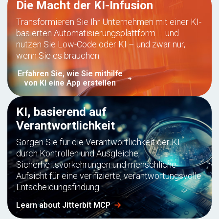
Die Macht der KI-Infusion
Transformieren Sie Ihr Unternehmen mit einer KI-
basierten Automatisierungsplattform – und
nutzen Sie Low-Code oder KI – und zwar nur,
wenn Sie es brauchen.
Erfahren Sie, wie Sie mithilfe
von KI eine App erstellen
KI, basierend auf
Verantwortlichkeit
Sorgen Sie für die Verantwortlichkeit der KI
durch Kontrollen und Ausgleiche,
Sicherheitsvorkehrungen und menschliche
Aufsicht für eine verifizierte, verantwortungsvolle
Entscheidungsfindung.
Learn about Jitterbit MCP