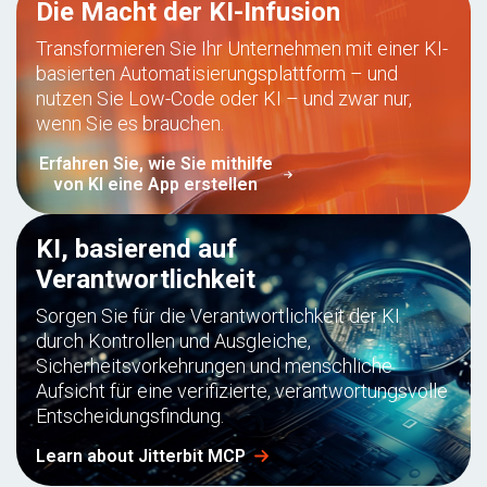
Die Macht der KI-Infusion
Transformieren Sie Ihr Unternehmen mit einer KI-
basierten Automatisierungsplattform – und
nutzen Sie Low-Code oder KI – und zwar nur,
wenn Sie es brauchen.
Erfahren Sie, wie Sie mithilfe
von KI eine App erstellen
KI, basierend auf
Verantwortlichkeit
Sorgen Sie für die Verantwortlichkeit der KI
durch Kontrollen und Ausgleiche,
Sicherheitsvorkehrungen und menschliche
Aufsicht für eine verifizierte, verantwortungsvolle
Entscheidungsfindung.
Learn about Jitterbit MCP