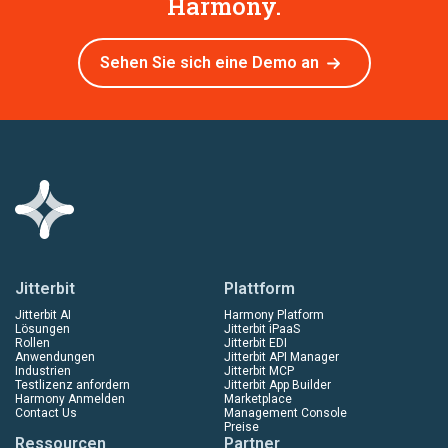
Harmony.
Sehen Sie sich eine Demo an
Jitterbit
Plattform
Jitterbit AI
Harmony Platform
Lösungen
Jitterbit iPaaS
Rollen
Jitterbit EDI
Anwendungen
Jitterbit API Manager
Industrien
Jitterbit MCP
Testlizenz anfordern
Jitterbit App Builder
Harmony Anmelden
Marketplace
Contact Us
Management Console
Preise
Ressourcen
Partner