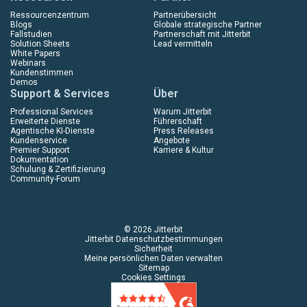
Ressourcenzentrum
Partnerübersicht
Blogs
Globale strategische Partner
Fallstudien
Partnerschaft mit Jitterbit
Solution Sheets
Lead vermitteln
White Papers
Webinars
Kundenstimmen
Demos
Support & Services
Über
Professional Services
Warum Jitterbit
Erweiterte Dienste
Führerschaft
Agentische KI-Dienste
Press Releases
Kundenservice
Angebote
Premier Support
Karriere & Kultur
Dokumentation
Schulung & Zertifizierung
Community-Forum
© 2026 Jitterbit
Jitterbit Datenschutzbestimmungen
Sicherheit
Meine persönlichen Daten verwalten
Sitemap
Cookies Settings