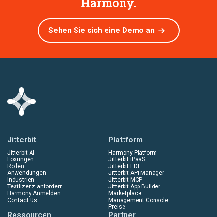
Harmony.
Sehen Sie sich eine Demo an
Jitterbit
Plattform
Jitterbit AI
Harmony Platform
Lösungen
Jitterbit iPaaS
Rollen
Jitterbit EDI
Anwendungen
Jitterbit API Manager
Industrien
Jitterbit MCP
Testlizenz anfordern
Jitterbit App Builder
Harmony Anmelden
Marketplace
Contact Us
Management Console
Preise
Ressourcen
Partner