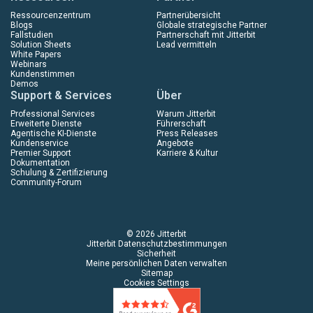
Ressourcenzentrum
Partnerübersicht
Blogs
Globale strategische Partner
Fallstudien
Partnerschaft mit Jitterbit
Solution Sheets
Lead vermitteln
White Papers
Webinars
Kundenstimmen
Demos
Support & Services
Über
Professional Services
Warum Jitterbit
Erweiterte Dienste
Führerschaft
Agentische KI-Dienste
Press Releases
Kundenservice
Angebote
Premier Support
Karriere & Kultur
Dokumentation
Schulung & Zertifizierung
Community-Forum
© 2026 Jitterbit
Jitterbit Datenschutzbestimmungen
Sicherheit
Meine persönlichen Daten verwalten
Sitemap
Cookies Settings