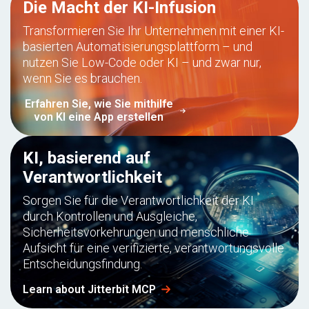
Die Macht der KI-Infusion
Transformieren Sie Ihr Unternehmen mit einer KI-
basierten Automatisierungsplattform – und
nutzen Sie Low-Code oder KI – und zwar nur,
wenn Sie es brauchen.
Erfahren Sie, wie Sie mithilfe
von KI eine App erstellen
KI, basierend auf
Verantwortlichkeit
Sorgen Sie für die Verantwortlichkeit der KI
durch Kontrollen und Ausgleiche,
Sicherheitsvorkehrungen und menschliche
Aufsicht für eine verifizierte, verantwortungsvolle
Entscheidungsfindung.
Learn about Jitterbit MCP