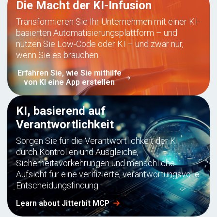
Die Macht der KI-Infusion
Transformieren Sie Ihr Unternehmen mit einer KI-
basierten Automatisierungsplattform – und
nutzen Sie Low-Code oder KI – und zwar nur,
wenn Sie es brauchen.
Erfahren Sie, wie Sie mithilfe
von KI eine App erstellen
KI, basierend auf
Verantwortlichkeit
Sorgen Sie für die Verantwortlichkeit der KI
durch Kontrollen und Ausgleiche,
Sicherheitsvorkehrungen und menschliche
Aufsicht für eine verifizierte, verantwortungsvolle
Entscheidungsfindung.
Learn about Jitterbit MCP