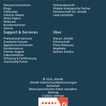
Ressourcenzentrum
Partnerübersicht
Blogs
Globale strategische Partner
Fallstudien
Partnerschaft mit Jitterbit
Solution Sheets
Lead vermitteln
White Papers
Webinars
Kundenstimmen
Demos
Support & Services
Über
Professional Services
Warum Jitterbit
Erweiterte Dienste
Führerschaft
Agentische KI-Dienste
Press Releases
Kundenservice
Angebote
Premier Support
Karriere & Kultur
Dokumentation
Schulung & Zertifizierung
Community-Forum
© 2026 Jitterbit
Jitterbit Datenschutzbestimmungen
Sicherheit
Meine persönlichen Daten verwalten
Sitemap
Cookies Settings