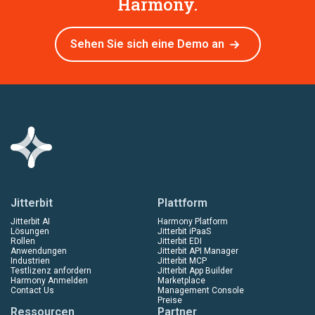
Harmony.
Sehen Sie sich eine Demo an
Jitterbit
Plattform
Jitterbit AI
Harmony Platform
Lösungen
Jitterbit iPaaS
Rollen
Jitterbit EDI
Anwendungen
Jitterbit API Manager
Industrien
Jitterbit MCP
Testlizenz anfordern
Jitterbit App Builder
Harmony Anmelden
Marketplace
Contact Us
Management Console
Preise
Ressourcen
Partner