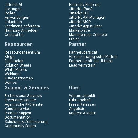
Jitterbit AI
Harmony Platform
Lösungen
Jitterbit iPaaS
Rollen
Jitterbit EDI
Anwendungen
Jitterbit API Manager
Industrien
Jitterbit MCP
Testlizenz anfordern
Jitterbit App Builder
Harmony Anmelden
Marketplace
Contact Us
Management Console
Preise
Ressourcen
Partner
Ressourcenzentrum
Partnerübersicht
Blogs
Globale strategische Partner
Fallstudien
Partnerschaft mit Jitterbit
Solution Sheets
Lead vermitteln
White Papers
Webinars
Kundenstimmen
Demos
Support & Services
Über
Professional Services
Warum Jitterbit
Erweiterte Dienste
Führerschaft
Agentische KI-Dienste
Press Releases
Kundenservice
Angebote
Premier Support
Karriere & Kultur
Dokumentation
Schulung & Zertifizierung
Community-Forum