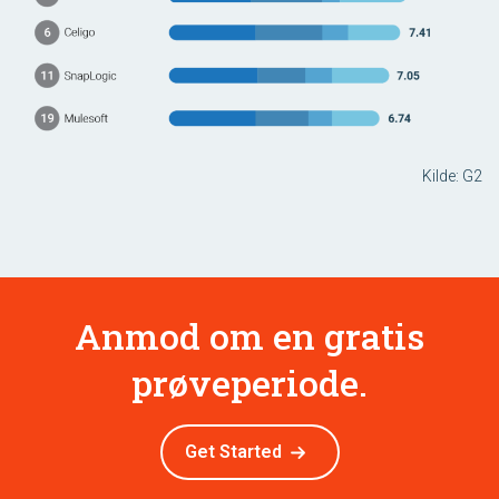
Kilde: G2
Anmod om en gratis
prøveperiode.
Get Started