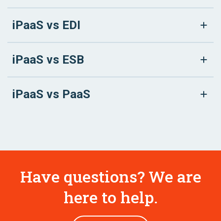
iPaaS vs EDI
iPaaS vs ESB
iPaaS vs PaaS
Have questions? We are
here to help.