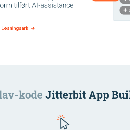
rm tilført AI-assistance
 Løsningsark
lav-kode
Jitterbit App Bui