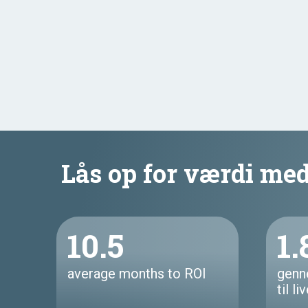
Lås op for værdi med
10.5
1.
average months to ROI
genn
til li