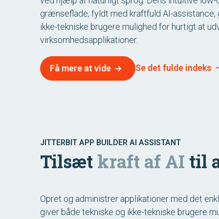
ved hjælp af naturligt sprog. Dens intuitive low
grænseflade, fyldt med kraftfuld AI-assistance, 
ikke-tekniske brugere mulighed for hurtigt at ud
virksomhedsapplikationer.
Se det fulde indeks
Få mere at vide
JITTERBIT APP BUILDER AI ASSISTANT
Tilsæt
kraft af AI
til 
Opret og administrer applikationer med det enkle
giver både tekniske og ikke-tekniske brugere mu