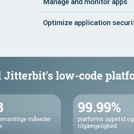
Manage and monitor apps
Optimize application securi
 Jitterbit's low-code platf
8
99.99%
emsnitlige måneder
platforms oppetid og
ve
tilgængelighed