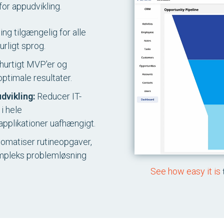
r appudvikling.
ng tilgængelig for alle
urligt sprog.
hurtigt MVP'er og
optimale resultater.
dvikling:
Reducer IT-
i hele
applikationer uafhængigt.
omatiser rutineopgaver,
kompleks problemløsning
See how easy it is