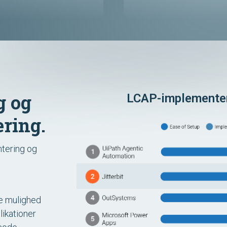
g og
LCAP-implementer
ring.
ntering og
re mulighed
likationer