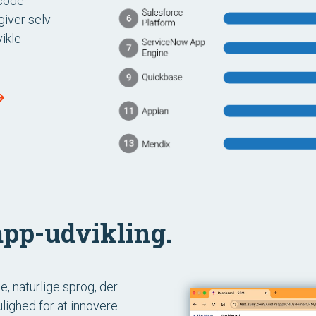
-code-
giver selv
vikle
app-udvikling.
, naturlige sprog, der
lighed for at innovere