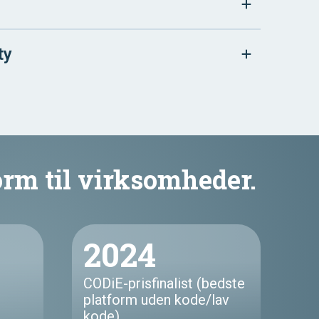
ty
orm til virksomheder.
2024
CODiE-prisfinalist (bedste
platform uden kode/lav
kode)