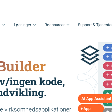
s
Løsninger
Ressourcer
Support & Tjeneste
 Builder
v/ingen kode,
udvikling.
le virksomhedsapplikationer