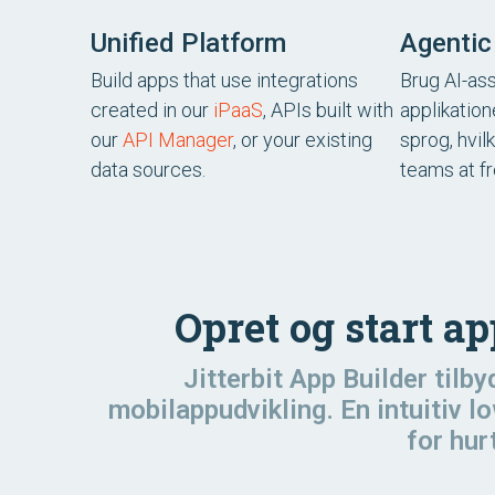
Unified Platform
Agentic
Build apps that use integrations
Brug AI-ass
created in our
iPaaS
, APIs built with
applikation
our
API Manager
, or your existing
sprog, hvil
data sources.
teams at f
Opret og start a
Jitterbit App Builder tilb
mobilappudvikling. En intuitiv 
for hur