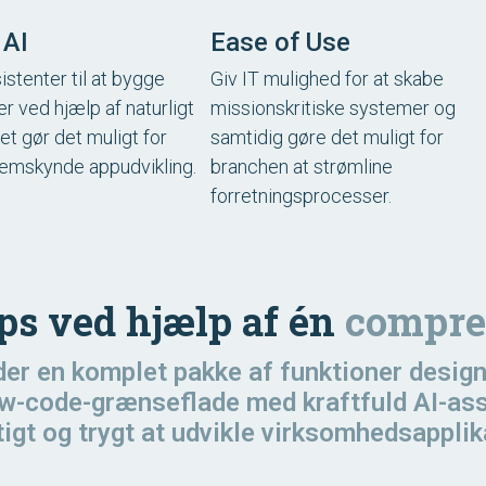
 AI
Ease of Use
istenter til at bygge
Giv IT mulighed for at skabe
er ved hjælp af naturligt
missionskritiske systemer og
ket gør det muligt for
samtidig gøre det muligt for
remskynde appudvikling.
branchen at strømline
forretningsprocesser.
pps ved hjælp af én
compre
yder en komplet pakke af funktioner design
low-code-grænseflade med kraftfuld AI-as
tigt og trygt at udvikle virksomhedsapplik