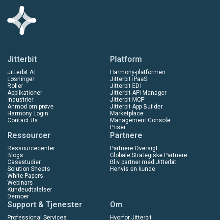
Jitterbit
Platform
Jitterbit AI
Harmony-platformen
Løsninger
Jitterbit iPaaS
Roller
Jitterbit EDI
Applikationer
Jitterbit API Manager
Industrier
Jitterbit MCP
Anmod om prøve
Jitterbit App Builder
Harmony Login
Marketplace
Contact Us
Management Console
Priser
Ressourcer
Partnere
Ressourcecenter
Partnere Oversigt
Blogs
Globale Strategiske Partnere
Casestudier
Bliv partner med Jitterbit
Solution Sheets
Henvis en kunde
White Papers
Webinars
Kundeudtalelser
Demoer
Support & Tjenester
Om
Professional Services
Hvorfor Jitterbit