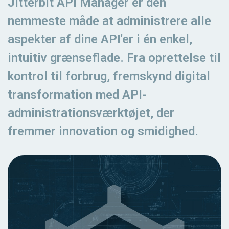
Jitterbit API Manager er den
nemmeste måde at administrere alle
aspekter af dine API'er i én enkel,
intuitiv grænseflade. Fra oprettelse til
kontrol til forbrug, fremskynd digital
transformation med API-
administrationsværktøjet, der
fremmer innovation og smidighed.