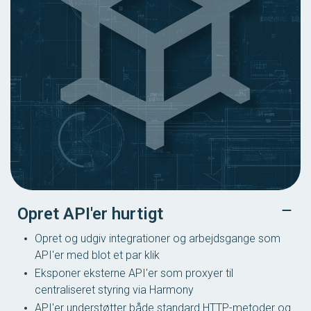
Opret API'er hurtigt
Opret og udgiv integrationer og arbejdsgange som
API'er med blot et par klik
Eksponer eksterne API'er som proxyer til
centraliseret styring via Harmony
API'er understøtter både standard HTTP-metoder og