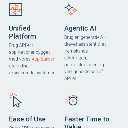
Unified
Agentic AI
Platform
Brug en generativ AI-
drevet assistent til at
Brug API'er i
fremskynde
applikationer bygget
udviklingen,
med vores
App Builder
administrationen og
eller i dine
vedligeholdelsen af ​​
eksisterende systemer
API'er.
Ease of Use
Faster Time to
Value