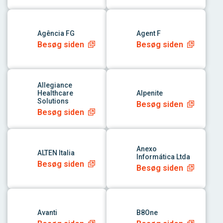
link til app
link til app
Agência FG
Agent F
Besøg siden
Besøg siden
link til app
link til app
Allegiance
Healthcare
Alpenite
Solutions
Besøg siden
Besøg siden
link til app
link til app
Anexo
ALTEN Italia
Informática Ltda
Besøg siden
Besøg siden
link til app
link til app
Avanti
B8One