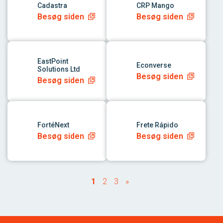
Cadastra
CRP Mango
Besøg siden
Besøg siden
link til app
link til app
EastPoint
Econverse
Solutions Ltd
Besøg siden
Besøg siden
link til app
link til app
FortéNext
Frete Rápido
Besøg siden
Besøg siden
1
2
3
»