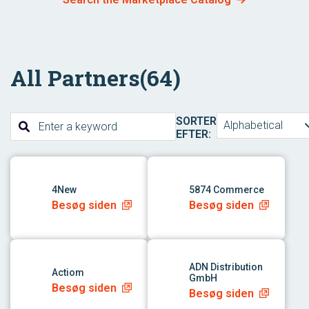
All Partners
(64)
SORTER
Alphabetical
EFTER:
link til app
link til app
4New
5874 Commerce
Besøg siden
Besøg siden
link til app
link til app
ADN Distribution
Actiom
GmbH
Besøg siden
Besøg siden