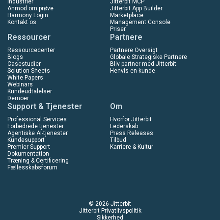
Industrier
Jitterbit MCP
Anmod om prøve
Jitterbit App Builder
Harmony Login
Marketplace
Kontakt os
Management Console
Priser
Ressourcer
Partnere
Ressourcecenter
Partnere Oversigt
Blogs
Globale Strategiske Partnere
Casestudier
Bliv partner med Jitterbit
Solution Sheets
Henvis en kunde
White Papers
Webinars
Kundeudtalelser
Demoer
Support & Tjenester
Om
Professional Services
Hvorfor Jitterbit
Forbedrede tjenester
Lederskab
Agentiske AI-tjenester
Press Releases
Kundesupport
Tilbud
Premier Support
Karriere & Kultur
Dokumentation
Træning & Certificering
Fællesskabsforum
© 2026 Jitterbit
Jitterbit Privatlivspolitik
Sikkerhed