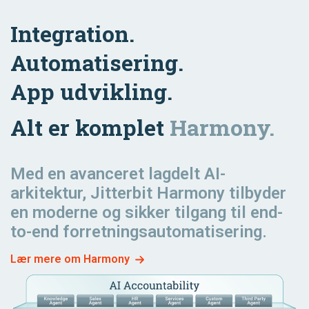
Transportation
Integration.
& Logistics
Marketing
Automatisering.
App udvikling.
Order to
Fulfillment
Alt er komplet
Harmony.
Med en avanceret lagdelt AI-
arkitektur, Jitterbit Harmony tilbyder
en moderne og sikker tilgang til end-
to-end forretningsautomatisering.
Lær mere om Harmony