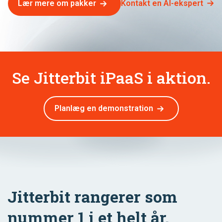
Kontakt en AI-ekspert
Lær mere om pakker
Se Jitterbit iPaaS i aktion.
Planlæg en demonstration
Jitterbit rangerer som
nummer 1 i et helt år.