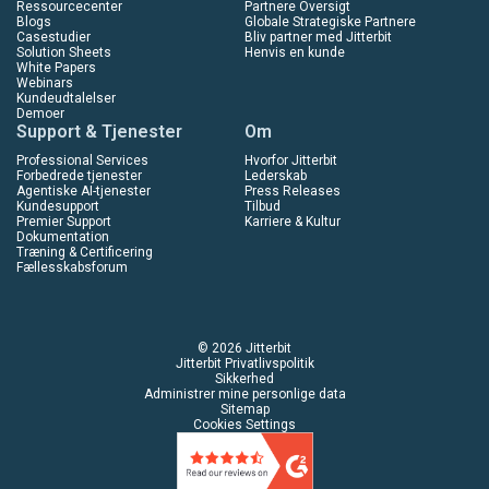
Ressourcecenter
Partnere Oversigt
Blogs
Globale Strategiske Partnere
Casestudier
Bliv partner med Jitterbit
Solution Sheets
Henvis en kunde
White Papers
Webinars
Kundeudtalelser
Demoer
Support & Tjenester
Om
Professional Services
Hvorfor Jitterbit
Forbedrede tjenester
Lederskab
Agentiske AI-tjenester
Press Releases
Kundesupport
Tilbud
Premier Support
Karriere & Kultur
Dokumentation
Træning & Certificering
Fællesskabsforum
© 2026 Jitterbit
Jitterbit Privatlivspolitik
Sikkerhed
Administrer mine personlige data
Sitemap
Cookies Settings