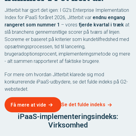
Jitterbit har gjort det igen: I G2's Enterprise Implementation
Index for iPaaS foråret 2026, Jitterbit var
endnu engang
rangeret som nummer 1
– vores
fjerde kvartal i træk
at
slå branchens gennemsnitlige scorer på tværs af linjen.
Scorerne er baseret på kriterier som kundetilfredshed med
opsætningsprocessen, tid til lancering,
brugeradoptionsprocent, implementeringsmetode og mere
- alt sammen rapporteret af faktiske brugere.
For mere om hvordan Jitterbit klarede sig mod
konkurrerende iPaaS-udbydere, se det fulde indeks på G2-
webstedet.
Se det fulde indeks
Få mere at vide
iPaaS-implementeringsindeks:
Virksomhed